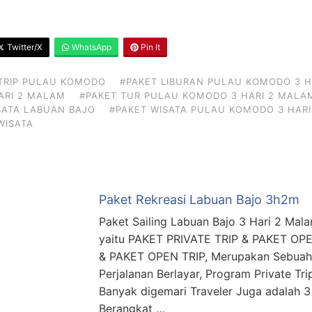
Twitter/X
WhatsApp
Pin It
TRIP PULAU KOMODO
#PAKET LIBURAN PULAU KOMODO 3 H
ARI 2 MALAM
#PAKET TUR PULAU KOMODO 3 HARI 2 MALA
SATA LABUAN BAJO
#PAKET WISATA PULAU KOMODO 3 HAR
WISATA
Paket Rekreasi Labuan Bajo 3h2m
Paket Sailing Labuan Bajo 3 Hari 2 Mala
yaitu PAKET PRIVATE TRIP & PAKET OPE
& PAKET OPEN TRIP, Merupakan Sebuah
Perjalanan Berlayar, Program Private Tri
Banyak digemari Traveler Juga adalah 3
Berangkat …