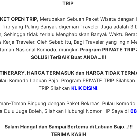
TRIP
.
AKET OPEN TRIP,
Merupakan Sebuah Paket Wisata dengan Ko
 Trip yang Paling Banyak digemari Traveler Juga adalah 3 D
n, Sehingga tidak terlalu Menghabiskan Banyak Waktu Berad
 Kerja Traveler. Oleh Sebab itu, Bagi Traveler yang Ingin
 Taman Nasional Komodo, mungkin
Program PRIVATE TRIP 
SOLUSI TerBAIK Buat ANDA…!!!
ITINERARY, HARGA TERMASUK dan HARGA TIDAK TER
ulau Komodo Labuan Bajo, Program PRIVATE TRIP Silahkan
TRIP Silahkan
KLIK DISINI
.
eman-Teman Bingung dengan Paket Rekreasi Pulau Komodo 
a Dulu Juga Boleh, Silahkan Hubungi Nomor HP Saya di
08
Salam Hangat dan Sampai Bertemu di Labuan Bajo…!!!
TERIMA KASIH