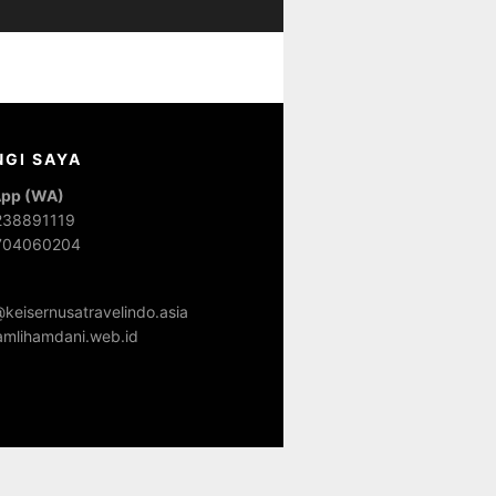
GI SAYA
pp (WA)
238891119
704060204
keisernusatravelindo.asia
mlihamdani.web.id