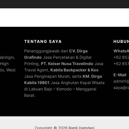
TENTANG SAYA
HUBUN
Penanggungjawab dari
CV. Dirga
WhatsA
aringin,
Grafindo
Jasa Percetakan & Digital
+62 85
 High
Printing,
PT. Keiser Nusa Travelindo
Jasa
+62 85
do, West
Travel Agent,
Kabila Backpacker & Kos
E-Mail
Jasa Penginapan Murah, serta
KM. Dirga
admin1@
Kabila 19801
Jasa Angkutan Kapal Wisata
saya@ra
di Labuan Bajo – Komodo – Manggarai
Barat.
Copyright © 2026 Ramli Hamdani