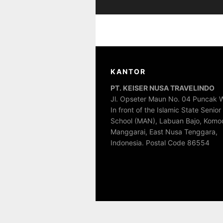
KANTOR
PT. KEISER NUSA TRAVELINDO
Jl. Opseter Maun No. 04 Puncak W
In front of the Islamic State Senior
School (MAN), Labuan Bajo, Komo
Manggarai, East Nusa Tenggara,
Indonesia. Postal Code 86554