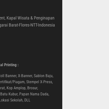
Agent, Kapal Wisata & Penginapan
rai Barat-Flores-NTT-Indonesia
al Printing :
oll Banner, X-Banner, Sablon Baju,
Sertifikat/Piagam, Stempel X-Press,
at, Kop Amplop, Brosur,
i/Batu Kubur, Papan Nama Dada,
okasi Sekolah, DLL