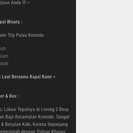
rjaan Anda !!! ~
pal Wisata :
Open Trip Pulau Komodo
nuh
alam
alam
s Laut Bersama Kapal Kami ~
er & Kos :
 Lokasi Tepatnya di Lorong 2 Desa
uan Bajo Kecamatan Komodo. Sangat
 & Berjalan Kaki, Karena Sepanjang
 Pemerintah dengan Trotoar Khusus