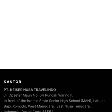
KANTOR
PT. KEISER NUSA TRAVELINDO
Jl. Opseter Maun No. 04 Puncak Waringin,
In front of the Islamic State Senior High School (MAN), Labuan
Bajo, Komodo, West Manggarai, East Nusa Tenggara,
Indonesia. Postal Code 86554