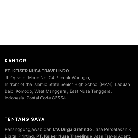
KANTOR
PT. KEISER NUSA TRAVELINDO
Jl. Opseter Maun No. 04 Puncak Waringin,
In front of the Islamic State Senior High School (MAN), Labuan
Bajo, Komodo, West Manggarai, East Nusa Tenggara,
Indonesia. Postal Code 86554
TENTANG SAYA
Penanggungjawab dari
CV. Dirga Grafindo
Jasa Percetakan &
Digital Printing,
PT. Keiser Nusa Travelindo
Jasa Travel Agent,