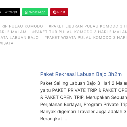
Twitter/X
WhatsApp
Pin It
TRIP PULAU KOMODO
#PAKET LIBURAN PULAU KOMODO 3 H
ARI 2 MALAM
#PAKET TUR PULAU KOMODO 3 HARI 2 MALA
SATA LABUAN BAJO
#PAKET WISATA PULAU KOMODO 3 HAR
WISATA
Paket Rekreasi Labuan Bajo 3h2m
Paket Sailing Labuan Bajo 3 Hari 2 Mala
yaitu PAKET PRIVATE TRIP & PAKET OPE
& PAKET OPEN TRIP, Merupakan Sebuah
Perjalanan Berlayar, Program Private Tri
Banyak digemari Traveler Juga adalah 3
Berangkat …