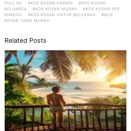
FULL AC
#KOS KOSAN HARIAN
#KOS KOSAN
KELUARGA
#KOS KOSAN MURAH
#KOS KOSAN PER
MINGGU
#KOS KOSAN UNTUK KELUARGA
#KOS
KOSAN YANG MURAH
Related Posts