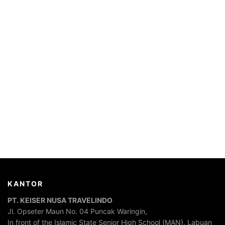
KANTOR
PT. KEISER NUSA TRAVELINDO
Jl. Opseter Maun No. 04 Puncak Waringin,
In front of the Islamic State Senior High School (MAN), Labuan