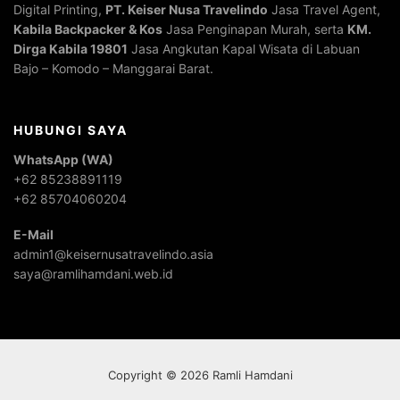
Digital Printing,
PT. Keiser Nusa Travelindo
Jasa Travel Agent,
Kabila Backpacker & Kos
Jasa Penginapan Murah, serta
KM.
Dirga Kabila 19801
Jasa Angkutan Kapal Wisata di Labuan
Bajo – Komodo – Manggarai Barat.
HUBUNGI SAYA
WhatsApp (WA)
+62 85238891119
+62 85704060204
E-Mail
admin1@keisernusatravelindo.asia
saya@ramlihamdani.web.id
Copyright © 2026 Ramli Hamdani