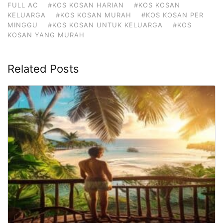
FULL AC
#KOS KOSAN HARIAN
#KOS KOSAN
KELUARGA
#KOS KOSAN MURAH
#KOS KOSAN PER
MINGGU
#KOS KOSAN UNTUK KELUARGA
#KOS
KOSAN YANG MURAH
Related Posts