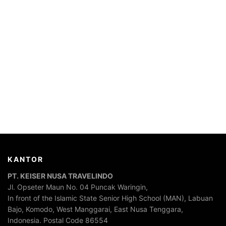
KANTOR
PT. KEISER NUSA TRAVELINDO
Jl. Opseter Maun No. 04 Puncak Waringin,
In front of the Islamic State Senior High School (MAN), Labuan
Bajo, Komodo, West Manggarai, East Nusa Tenggara,
Indonesia. Postal Code 86554