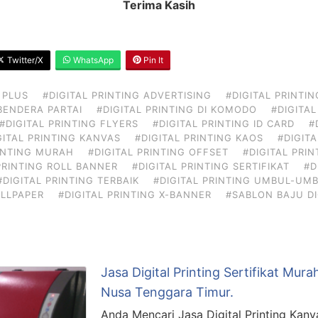
Terima Kasih
Twitter/X
WhatsApp
Pin It
 PLUS
#DIGITAL PRINTING ADVERTISING
#DIGITAL PRINTIN
 BENDERA PARTAI
#DIGITAL PRINTING DI KOMODO
#DIGITAL
#DIGITAL PRINTING FLYERS
#DIGITAL PRINTING ID CARD
#
GITAL PRINTING KANVAS
#DIGITAL PRINTING KAOS
#DIGITA
RINTING MURAH
#DIGITAL PRINTING OFFSET
#DIGITAL PRI
PRINTING ROLL BANNER
#DIGITAL PRINTING SERTIFIKAT
#D
#DIGITAL PRINTING TERBAIK
#DIGITAL PRINTING UMBUL-UM
ALLPAPER
#DIGITAL PRINTING X-BANNER
#SABLON BAJU DI
Jasa Digital Printing Sertifikat Mur
Nusa Tenggara Timur.
Anda Mencari Jasa Digital Printing Kan