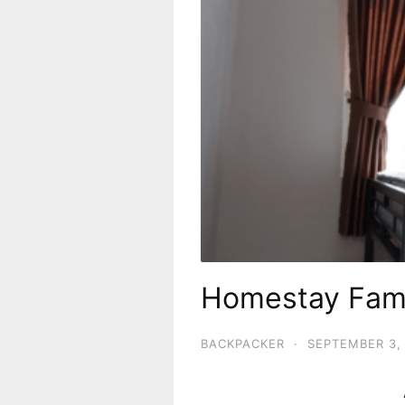
Homestay Fam
BACKPACKER
·
SEPTEMBER 3,