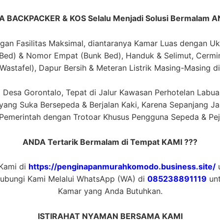
A BACKPACKER & KOS Selalu Menjadi Solusi Bermalam AN
an Fasilitas Maksimal, diantaranya Kamar Luas dengan U
Bed) & Nomor Empat (Bunk Bed), Handuk & Selimut, Cerm
astafel), Dapur Bersih & Meteran Listrik Masing-Masing d
12 Desa Gorontalo, Tepat di Jalur Kawasan Perhotelan Lab
ang Suka Bersepeda & Berjalan Kaki, Karena Sepanjang Jal
i Pemerintah dengan Trotoar Khusus Pengguna Sepeda & Pej
ANDA Tertarik Bermalam di Tempat KAMI ???
 Kami di
https://penginapanmurahkomodo.business.site/
u
Hubungi Kami Melalui WhatsApp (WA) di
085238891119
unt
Kamar yang Anda Butuhkan.
ISTIRAHAT NYAMAN BERSAMA KAMI