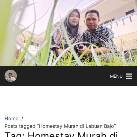
Skip
to
content
MENU
Home
Posts tagged “Homestay Murah di Labuan Bajo”
Tag:
Homestay Murah di