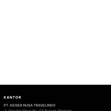
KANTOR
PT. KEISER NUSA TRAVELINDO
Jl. Opseter Maun No. 04 Puncak Waringin,