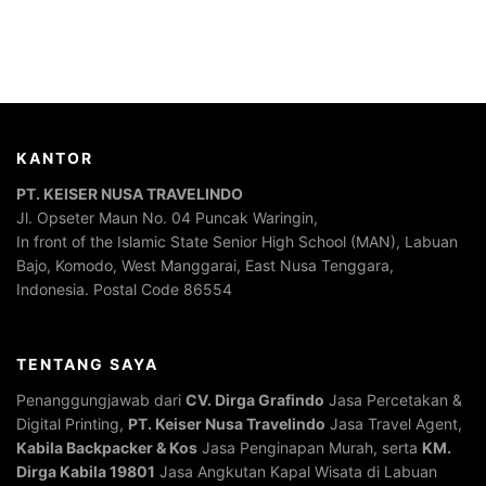
KANTOR
PT. KEISER NUSA TRAVELINDO
Jl. Opseter Maun No. 04 Puncak Waringin,
In front of the Islamic State Senior High School (MAN), Labuan
Bajo, Komodo, West Manggarai, East Nusa Tenggara,
Indonesia. Postal Code 86554
TENTANG SAYA
Penanggungjawab dari
CV. Dirga Grafindo
Jasa Percetakan &
Digital Printing,
PT. Keiser Nusa Travelindo
Jasa Travel Agent,
Kabila Backpacker & Kos
Jasa Penginapan Murah, serta
KM.
Dirga Kabila 19801
Jasa Angkutan Kapal Wisata di Labuan