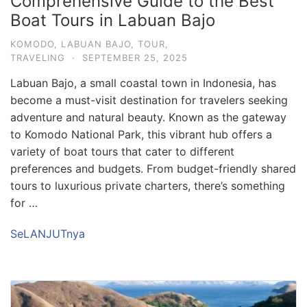
Comprehensive Guide to the Best
Boat Tours in Labuan Bajo
KOMODO
,
LABUAN BAJO
,
TOUR
,
TRAVELING
·
SEPTEMBER 25, 2025
Labuan Bajo, a small coastal town in Indonesia, has
become a must-visit destination for travelers seeking
adventure and natural beauty. Known as the gateway
to Komodo National Park, this vibrant hub offers a
variety of boat tours that cater to different
preferences and budgets. From budget-friendly shared
tours to luxurious private charters, there’s something
for …
SeLANJUTnya