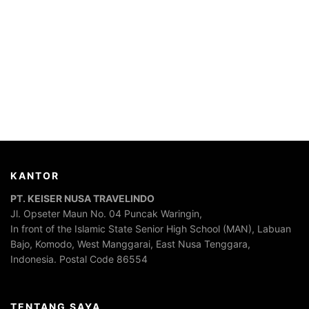
KANTOR
PT. KEISER NUSA TRAVELINDO
Jl. Opseter Maun No. 04 Puncak Waringin,
In front of the Islamic State Senior High School (MAN), Labuan
Bajo, Komodo, West Manggarai, East Nusa Tenggara,
Indonesia. Postal Code 86554
TENTANG SAYA