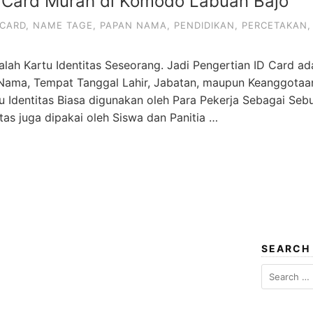
 Card Murah di Komodo Labuan Bajo
 CARD
,
NAME TAGE
,
PAPAN NAMA
,
PENDIDIKAN
,
PERCETAKAN
dalah Kartu Identitas Seseorang. Jadi Pengertian ID Card 
 Nama, Tempat Tanggal Lahir, Jabatan, maupun Keanggota
u Identitas Biasa digunakan oleh Para Pekerja Sebagai Sebu
itas juga dipakai oleh Siswa dan Panitia …
SEARCH
Search
for: