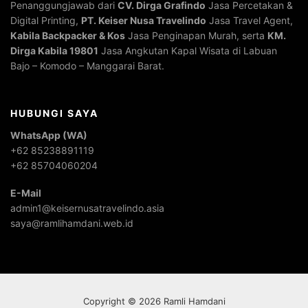
Penanggungjawab dari
CV. Dirga Grafindo
Jasa Percetakan &
Digital Printing,
PT. Keiser Nusa Travelindo
Jasa Travel Agent,
Kabila Backpacker & Kos
Jasa Penginapan Murah, serta
KM.
Dirga Kabila 19801
Jasa Angkutan Kapal Wisata di Labuan
Bajo – Komodo – Manggarai Barat.
HUBUNGI SAYA
WhatsApp (WA)
+62 85238891119
+62 85704060204
E-Mail
admin1@keisernusatravelindo.asia
saya@ramlihamdani.web.id
Copyright © 2026 Ramli Hamdani