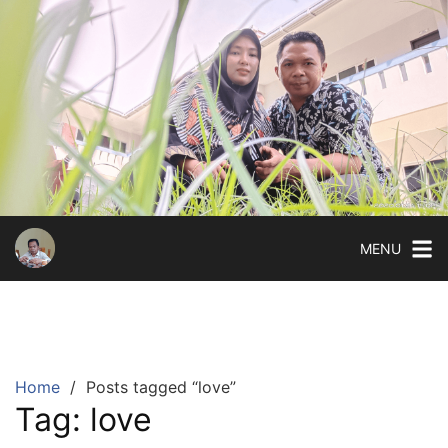
Skip
to
content
MENU
Home
Posts tagged “love”
Tag:
love