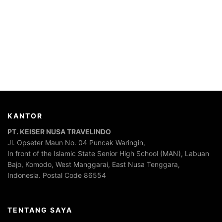
KANTOR
PT. KEISER NUSA TRAVELINDO
Jl. Opseter Maun No. 04 Puncak Waringin,
In front of the Islamic State Senior High School (MAN), Labuan
Bajo, Komodo, West Manggarai, East Nusa Tenggara,
Indonesia. Postal Code 86554
TENTANG SAYA