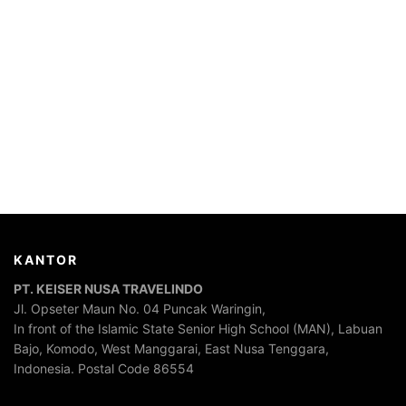
KANTOR
PT. KEISER NUSA TRAVELINDO
Jl. Opseter Maun No. 04 Puncak Waringin,
In front of the Islamic State Senior High School (MAN), Labuan
Bajo, Komodo, West Manggarai, East Nusa Tenggara,
Indonesia. Postal Code 86554