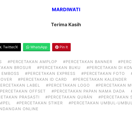
MARDIWATI
Terima Kasih
Twitter/X
WhatsApp
Pin It
S
#PERCETAKAN AMPLOP
#PERCETAKAN BANNER
#PERC
TAKAN BROSUR
#PERCETAKAN BUKU
#PERCETAKAN DI K
 EMBOSS
#PERCETAKAN EXPRESS
#PERCETAKAN FOTO
COVER
#PERCETAKAN ID CARD
#PERCETAKAN KALENDER
PERCETAKAN LABEL
#PERCETAKAN LOGO
#PERCETAKAN 
#PERCETAKAN OFFSET
#PERCETAKAN PAPAN NAMA DADA
CETAKAN PRASASTI
#PERCETAKAN QURÁN
#PERCETAKAN 
MPEL
#PERCETAKAN STIKER
#PERCETAKAN UMBUL-UMBU
UNDANGAN ONLINE