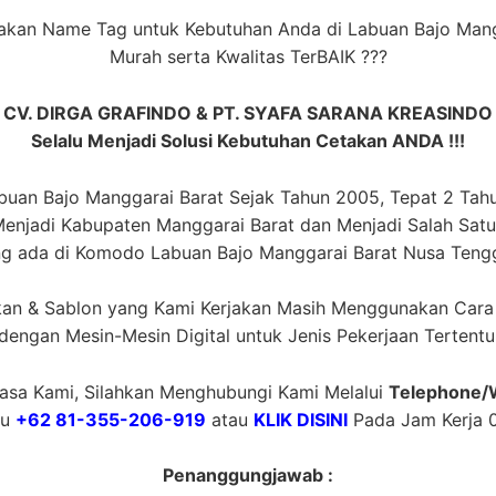
akan Name Tag untuk Kebutuhan Anda di Labuan Bajo Man
Murah serta Kwalitas TerBAIK ???
CV. DIRGA GRAFINDO & PT. SYAFA SARANA KREASINDO
Selalu Menjadi Solusi Kebutuhan Cetakan ANDA !!!
uan Bajo Manggarai Barat Sejak Tahun 2005, Tepat 2 Tah
njadi Kabupaten Manggarai Barat dan Menjadi Salah Satu P
ng ada di Komodo Labuan Bajo Manggarai Barat Nusa Tengg
akan & Sablon yang Kami Kerjakan Masih Menggunakan Cara
dengan Mesin-Mesin Digital untuk Jenis Pekerjaan Tertentu
sa Kami, Silahkan Menghubungi Kami Melalui
Telephone/
au
+62 81-355-206-919
atau
KLIK DISINI
Pada Jam Kerja 0
Penanggungjawab :