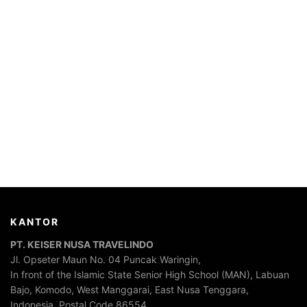
KANTOR
PT. KEISER NUSA TRAVELINDO
Jl. Opseter Maun No. 04 Puncak Waringin,
In front of the Islamic State Senior High School (MAN), Labuan
Bajo, Komodo, West Manggarai, East Nusa Tenggara,
Indonesia. Postal Code 86554