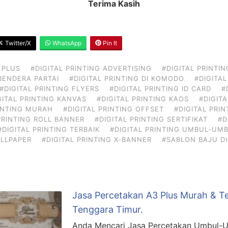
Terima Kasih
Twitter/X
WhatsApp
Pin It
 PLUS
#DIGITAL PRINTING ADVERTISING
#DIGITAL PRINTIN
 BENDERA PARTAI
#DIGITAL PRINTING DI KOMODO
#DIGITAL
#DIGITAL PRINTING FLYERS
#DIGITAL PRINTING ID CARD
#
GITAL PRINTING KANVAS
#DIGITAL PRINTING KAOS
#DIGITA
RINTING MURAH
#DIGITAL PRINTING OFFSET
#DIGITAL PRI
PRINTING ROLL BANNER
#DIGITAL PRINTING SERTIFIKAT
#D
#DIGITAL PRINTING TERBAIK
#DIGITAL PRINTING UMBUL-UM
ALLPAPER
#DIGITAL PRINTING X-BANNER
#SABLON BAJU DI
Jasa Percetakan A3 Plus Murah & Te
Tenggara Timur.
Anda Mencari Jasa Percetakan Umbul-