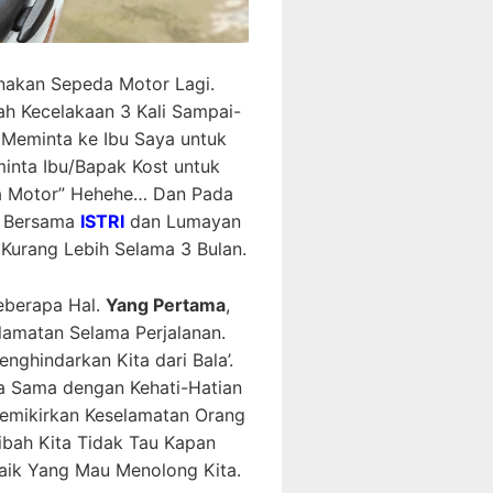
unakan Sepeda Motor Lagi.
h Kecelakaan 3 Kali Sampai-
Meminta ke Ibu Saya untuk
inta Ibu/Bapak Kost untuk
a Motor” Hehehe… Dan Pada
i Bersama
ISTRI
dan Lumayan
 Kurang Lebih Selama 3 Bulan.
eberapa Hal.
Yang Pertama
,
amatan Selama Perjalanan.
ghindarkan Kita dari Bala’.
ga Sama dengan Kehati-Hatian
Memikirkan Keselamatan Orang
ibah Kita Tidak Tau Kapan
Baik Yang Mau Menolong Kita.