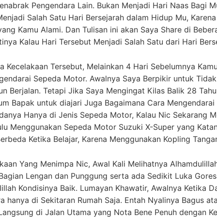
enabrak Pengendara Lain. Bukan Menjadi Hari Naas Bagi 
enjadi Salah Satu Hari Bersejarah dalam Hidup Mu, Karena 
ng Kamu Alami. Dan Tulisan ini akan Saya Share di Beber
inya Kalau Hari Tersebut Menjadi Salah Satu dari Hari Bers
a Kecelakaan Tersebut, Melainkan 4 Hari Sebelumnya Kam
gendarai Sepeda Motor. Awalnya Saya Berpikir untuk Tida
 Berjalan. Tetapi Jika Saya Mengingat Kilas Balik 28 Tah
um Bapak untuk diajari Juga Bagaimana Cara Mengendarai
edanya Hanya di Jenis Sepeda Motor, Kalau Nic Sekarang
ulu Menggunakan Sepeda Motor Suzuki X-Super yang Katanya
erbeda Ketika Belajar, Karena Menggunakan Kopling Tanga
kaan Yang Menimpa Nic, Awal Kali Melihatnya Alhamdulillah
u Bagian Lengan dan Punggung serta ada Sedikit Luka Gore
llah Kondisinya Baik. Lumayan Khawatir, Awalnya Ketika Da
a hanya di Sekitaran Rumah Saja. Entah Nyalinya Bagus at
a Langsung di Jalan Utama yang Nota Bene Penuh dengan 