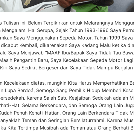
 Tulisan ini, Belum Terpikirkan untuk Melarangnya Mengg
 Mengalami Hal Serupa, Sejak Tahun 1993-1996 Saya Perna
mkan Saya Menggunakan Sepeda Motor. Tahun 1999 Saya 
dicabut Kembali, dikarenakan Saya Kadang Malu ketika dim
lalu Saya Menjawab “MAAF Ibu/Bapak Saya Tidak Tau Baw
Masih Pengantin Baru, Saya Kecelakaan Sepeda Motor Lag
Kiri Saya Sedikit Bergeser dan Saya Tidak Mampu Berjalan
an Kecelakaan diatas, mungkin Kita Harus Memperhatikan B
n Lupa Berdoá, Semoga Sang Pemilik Hidup Memberi Kesel
ersedekah. Karena Salah Satu Keajaiban Sedekah adalah Men
erhati-Hati Selama Berkendara, dan Semoga Orang Lain Ju
 Sudah Penuh Kehati-Hatian, Orang Lain Berkendara Tidak 
banyaklah Teman dan Seringlah Bersilaturrahmi, Karena Mus
ika Kita Tertimpa Musibah ada Teman atau Orang Berhati 