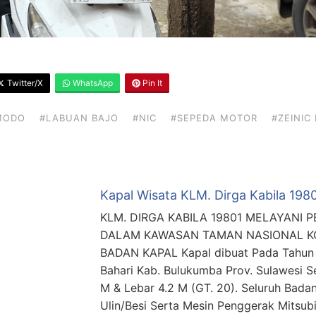
Twitter/X
WhatsApp
Pin It
MODO
#LABUAN BAJO
#NIC
#SEPEDA MOTOR
#ZEINIC 
Kapal Wisata KLM. Dirga Kabila 19
KLM. DIRGA KABILA 19801 MELAYANI
DALAM KAWASAN TAMAN NASIONAL KOM
BADAN KAPAL Kapal dibuat Pada Tahun 
Bahari Kab. Bulukumba Prov. Sulawesi S
M & Lebar 4.2 M (GT. 20). Seluruh Bad
Ulin/Besi Serta Mesin Penggerak Mitsub